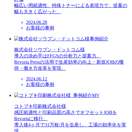
幅広い用紙適性、特殊トナーによる表現力で、提案の
幅も大きく広がった。
2024.06.28
お客様の事例
株式会社ソウブン・ドットコム様
導入の決め手はFFGSの分析力と提案力。
Revoria Pressの活用で生産効率の向上・新規JOBの獲
得・働き方改革を実現。
2024.06.12
お客様の事例
コトブキ印刷株式会社様
感圧紙適性と印刷品質の高さでオフセットJOBを
Revoriaに移行。
導入後4ヶ月で31万枚/月を生産し、工場の効率化を実
現。