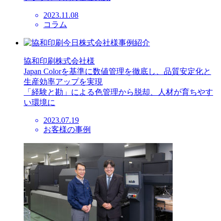
2023.11.08
コラム
協和印刷株式会社様
Japan Colorを基準に数値管理を徹底し、品質安定化と
生産効率アップを実現
「経験と勘」による色管理から脱却、人材が育ちやす
い環境に
2023.07.19
お客様の事例