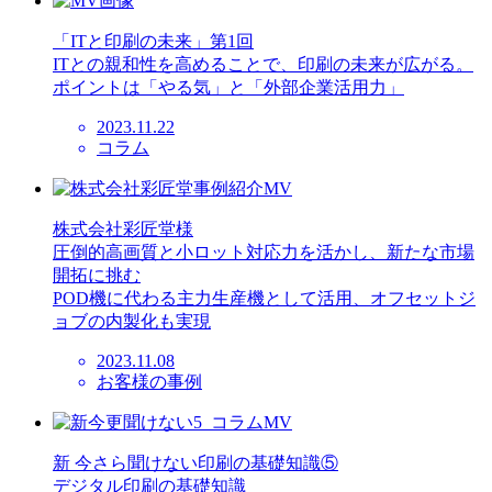
「ITと印刷の未来」第1回
ITとの親和性を高めることで、印刷の未来が広がる。
ポイントは「やる気」と「外部企業活用力」
2023.11.22
コラム
株式会社彩匠堂様
圧倒的高画質と小ロット対応力を活かし、新たな市場
開拓に挑む
POD機に代わる主力生産機として活用、オフセットジ
ョブの内製化も実現
2023.11.08
お客様の事例
新 今さら聞けない印刷の基礎知識⑤
デジタル印刷の基礎知識