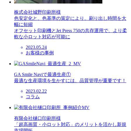
株式会社城野印刷所様
色安定化と、色基準の策定により、刷り出し時間を大
幅に短縮
オフセット印刷機とJet Press 750の共存運用で、より柔
軟な小ロット対応が可能に
2023.05.24
お客様の事例
GA Smile Naviで最適生産①
最適な生産環境を生かすには、品質管理が重要です！
2023.02.22
コラム
有限会社樋口印刷所様
「超高画質・小ロット対応」のメリットを活かし新規
市場開拓