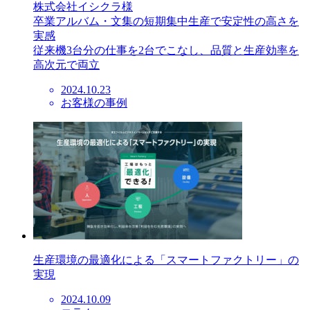
株式会社イシクラ様
卒業アルバム・文集の短期集中生産で安定性の高さを
実感
従来機3台分の仕事を2台でこなし、品質と生産効率を
高次元で両立
2024.10.23
お客様の事例
生産環境の最適化による「スマートファクトリー」の
実現
2024.10.09