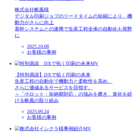
株式会社帆風様
デジタル印刷ジョブのリードタイムの短縮により、機
動力がさらに向上
基幹システムとの連携で生産工程全体の自動化も視野
に
2025.10.08
お客様の事例
【特別鼎談】DXで拓く印刷の未来
生産工程の自動化で機動力と柔軟性を高め、
さらに価値あるサービスを目指す。
～「小ロット・短納期対応」の強みを磨き、進化を続
ける帆風の取り組み
2025.09.24
お客様の事例