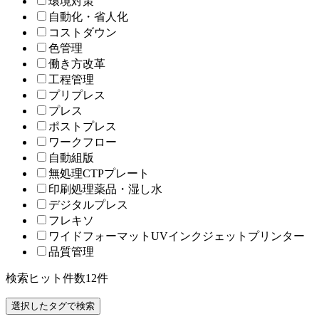
環境対策
自動化・省人化
コストダウン
色管理
働き方改革
工程管理
プリプレス
プレス
ポストプレス
ワークフロー
自動組版
無処理CTPプレート
印刷処理薬品・湿し水
デジタルプレス
フレキソ
ワイドフォーマットUVインクジェットプリンター
品質管理
検索ヒット件数
12
件