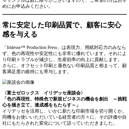
※サンプルは数に限りがございますので、ご希望の方はお早
めにお申込みください。
常に安定した印刷品質で、顧客に安心
感を与える
「Iridesse™ Production Press」は表現力、用紙対応力のみなら
ず、
色の再現性や安定性にも非常に優れています
。それによ
り印刷トラブルが減少し、生産効率の向上に貢献します。
さらに、オフセット印刷と遜色ない印刷品質と相まって、顧
客満足度の維持にも寄与します。
〈富士ゼロックス イリデッセ座談会〉
「色の再現性、特殊色で新規ビジネスの機会を創出 ～挑戦
心を掻き立て、達成感をもたらす～」
イリデッセを活用し、いかに新たな印刷市場を切り開くか。
同機をお使いいただいている経営者の方々に、その評価や自
社にもたらされた変化について語っていただきました。