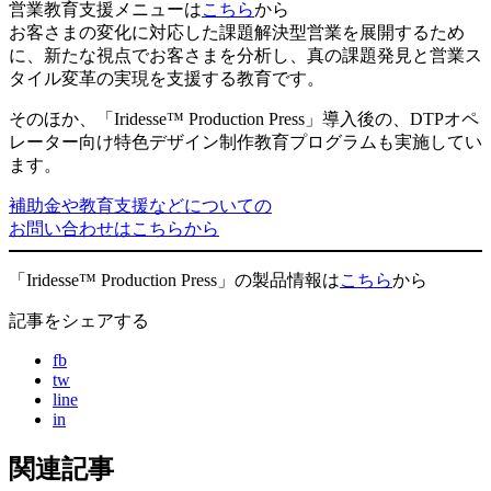
営業教育支援メニューは
こちら
から
お客さまの変化に対応した課題解決型営業を展開するため
に、新たな視点でお客さまを分析し、真の課題発見と営業ス
タイル変革の実現を支援する教育です。
そのほか、「Iridesse™ Production Press」導入後の、DTPオペ
レーター向け特色デザイン制作教育プログラムも実施してい
ます。
補助金や教育支援などについての
お問い合わせはこちらから
「Iridesse™ Production Press」の製品情報は
こちら
から
記事をシェアする
fb
tw
line
in
関連記事