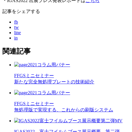
・IGAS2022 出展プレス発表レポートは
こちら
記事をシェアする
fb
tw
line
in
関連記事
FFGSミニセミナー
新たな完全無処理プレートの技術紹介
FFGSミニセミナー
無処理版で実現する、これからの刷版システム
IGAS2022 富士フイルムブース展示概要 第二弾