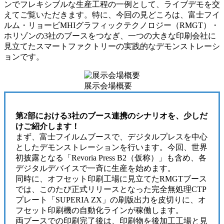
ンでフレキシブルな生産工程の一例として、ライブデモを交
えてご覧いただきます。特に、今回の見どころは、富士フイ
ルム・リョービMHIグラフィックテクノロジー（RMGT）・
ホリゾンの3社のブースをつなぎ、一つの大きな印刷会社に
見立てたスマートファクトリーの実践的なデモンストレーシ
ョンです。
展示会場概要
第2部における3社のブース連携のシナリオを、少しだ
けご紹介します！
まず、富士フイルムブースで、デジタルプレスを中心
としたデモンストレーションを行います。今回、世界
初披露となる「Revoria Press B2（仮称）」も含め、各
デジタルデバイスで一斉に生産を始めます。
同時に、オフセット印刷工場に見立てたRMGTブース
では、このたび正式リリースとなった完全無処理CTP
プレート「SUPERIA ZX」の刷版出力を皮切りに、オ
フセット印刷機の自動化ラインが稼働します。
両ブースでの印刷完了後は、印刷物を後加工工場と見