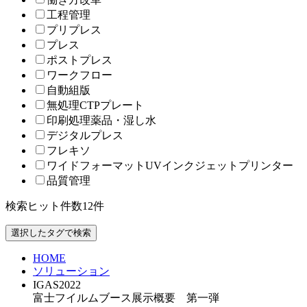
工程管理
プリプレス
プレス
ポストプレス
ワークフロー
自動組版
無処理CTPプレート
印刷処理薬品・湿し水
デジタルプレス
フレキソ
ワイドフォーマットUVインクジェットプリンター
品質管理
検索ヒット件数
12
件
HOME
ソリューション
IGAS2022
富士フイルムブース展示概要 第一弾