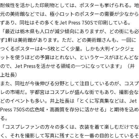
耐候性を活かした印刷物としては、ポスターも挙げられる。地
元の美術館などでは、極小ロットのポスターの需要が少なから
ずあり、同社はその多くをJet Press 750Sで印刷している。
「最近は栃木県も人口が減少傾向にありますが、どの街にも必
ず1軒は美術館があります。ただ、どの美術館さんも、一回に
つくるポスターは4～5枚とごく少量。しかも大判インクジェ
ットを使うほどの予算はとれない、というケースがほとんどな
ので、Jet Pressを活かせる領域の一つになっています」（井
上社長）
また、同社が今後伸びる分野として注目しているのが、コスプ
レの市場だ。宇都宮はコスプレが盛んな街でもあり、撮影会な
どのイベントも多い。井上社長は「
とくに写真集などは、Jet
Press 750Sの広色域・高画質を存分に活かせる
」と期待を込め
る。
「コスプレファンの方々の多くは、衣装を着て楽しむだけでな
く、それを撮影して写真に残すことを一番の目的としているそ