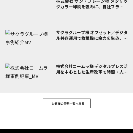
株式会社 サン・ブレーン様
メタリッ
クカラー印刷を強みに、
自社ブランド
を立ち上げて提案力を高める
サクラグループ様
オフセット／デジタ
ル共存運用で
枚葉機に余力を生み、内
製化を推進
現場の意識改革、部門間の
協力体制強化などで
生産基盤をより盤
石なものに
株式会社コームラ様
デジタルプレス活
用を中心とした生産改革で
時間・人材
の余力を創出
風土改革との相乗効果で
社員の意識も変化。
新規事業展開の原
動力に
お客様の事例一覧へ戻る