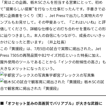
「実はこの企画、栃木SCさんを担当する営業にとって、初め
て“提案らしい提案”を行なった仕事だったんです。手書きで必
死に企画書をつくり（笑）、Jet Pressで出力した実物大のサ
ンプルもお見せして。その甲斐あって、『これはいいね』と評
価してくださり、詳細な仕様などの打ち合わせを重ねてこの形
に辿りつきました。本人の自信にもつながり、成長のいいきっ
かけになったと思います」（井上社長）
この『黄援段』は、7月5日の試合で実際に掲出された。
Jet
Press 750Sの再現品質やB2サイズ対応といった特長に加え、
屋外使用のツールであることから「インクの耐候性の高さ」も
大きなメリットになった
という。
宇都宮ブレックスの写真集
栃木SCの試
合で観客席に掲出された『黄援段』
■「オフセット並みの高画質でバリアブル」が大きな武器に