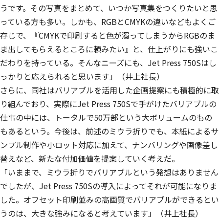
うです。その写真をまとめて、いつか写真集をつくりたいと思
っている方も多い。しかも、RGBとCMYKの違いなどもよくご
存じで、『
CMYKで印刷すると色が濁ってしまうからRGBのま
ま出してもらえるところに頼みたい』と、仕上がりにも強いこ
だわりを持っている。そんなニーズにも、Jet Press 750Sはし
っかりと応えられる
と思います」（井上社長）
さらに、同社はバリアブルを活用した企画提案にも積極的に取
り組んでおり、実際にJet Press 750Sで手がけたバリアブルの
仕事の中には、トータルで50万部という大ボリュームのもの
もあるという。今後は、前述のミウラ折りでも、本紙によるサ
ンプル制作や小ロット対応に加えて、ナンバリングや画像差し
替えなど、新たな付加価値を提案していく考えだ。
「いままで、ミウラ折りでバリアブルという発想はありません
でしたが、Jet Press 750Sの導入によってそれが可能になりま
した。オフセット印刷並みの高画質でバリアブルができるとい
うのは、大きな強みになると考えています」（井上社長）