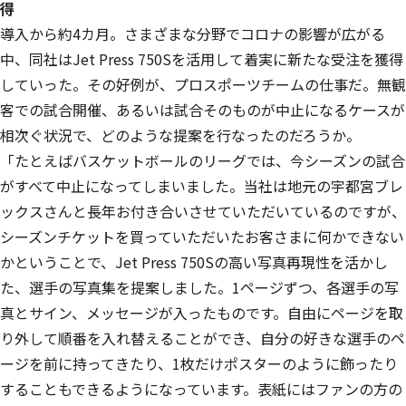
得
導入から約4カ月。さまざまな分野でコロナの影響が広がる
中、同社はJet Press 750Sを活用して着実に新たな受注を獲得
していった。その好例が、プロスポーツチームの仕事だ。無観
客での試合開催、あるいは試合そのものが中止になるケースが
相次ぐ状況で、どのような提案を行なったのだろうか。
「たとえばバスケットボールのリーグでは、今シーズンの試合
がすべて中止になってしまいました。当社は地元の宇都宮ブレ
ックスさんと長年お付き合いさせていただいているのですが、
シーズンチケットを買っていただいたお客さまに何かできない
かということで、Jet Press 750Sの高い写真再現性を活かし
た、選手の写真集を提案しました。1ページずつ、各選手の写
真とサイン、メッセージが入ったものです。自由にページを取
り外して順番を入れ替えることができ、自分の好きな選手のペ
ージを前に持ってきたり、1枚だけポスターのように飾ったり
することもできるようになっています。表紙にはファンの方の