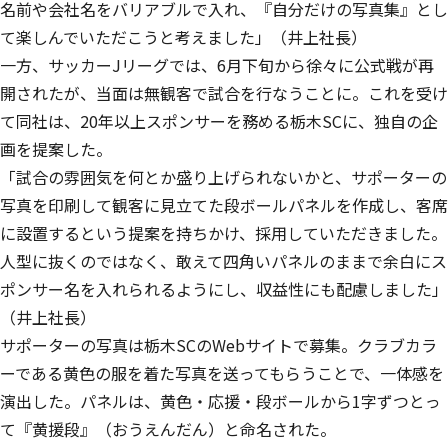
名前や会社名をバリアブルで入れ、『自分だけの写真集』とし
て楽しんでいただこうと考えました」（井上社長）
一方、サッカーJリーグでは、6月下旬から徐々に公式戦が再
開されたが、当面は無観客で試合を行なうことに。これを受け
て同社は、20年以上スポンサーを務める栃木SCに、独自の企
画を提案した。
「試合の雰囲気を何とか盛り上げられないかと、サポーターの
写真を印刷して観客に見立てた段ボールパネルを作成し、客席
に設置するという提案を持ちかけ、採用していただきました。
人型に抜くのではなく、敢えて四角いパネルのままで余白にス
ポンサー名を入れられるようにし、収益性にも配慮しました」
（井上社長）
サポーターの写真は栃木SCのWebサイトで募集。クラブカラ
ーである黄色の服を着た写真を送ってもらうことで、一体感を
演出した。パネルは、黄色・応援・段ボールから1字ずつとっ
て『黄援段』（おうえんだん）と命名された。