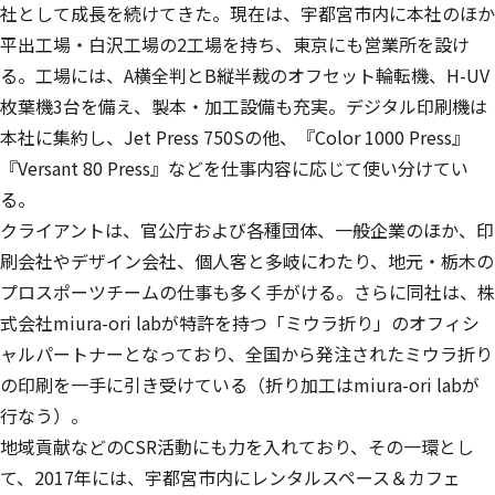
社として成長を続けてきた。現在は、宇都宮市内に本社のほか
平出工場・白沢工場の2工場を持ち、東京にも営業所を設け
る。工場には、A横全判とB縦半裁のオフセット輪転機、H-UV
枚葉機3台を備え、製本・加工設備も充実。デジタル印刷機は
本社に集約し、Jet Press 750Sの他、『Color 1000 Press』
『Versant 80 Press』などを仕事内容に応じて使い分けてい
る。
クライアントは、官公庁および各種団体、一般企業のほか、印
刷会社やデザイン会社、個人客と多岐にわたり、地元・栃木の
プロスポーツチームの仕事も多く手がける。さらに同社は、株
式会社miura-ori labが特許を持つ「ミウラ折り」のオフィシ
ャルパートナーとなっており、全国から発注されたミウラ折り
の印刷を一手に引き受けている（折り加工はmiura-ori labが
行なう）。
地域貢献などのCSR活動にも力を入れており、その一環とし
て、2017年には、宇都宮市内にレンタルスペース＆カフェ