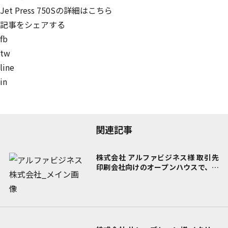
Jet Press 750Sの
詳細はこちら
記事をシェアする
fb
tw
line
in
関連記事
株式会社 アルファビジネス様
取引先
印刷会社向けのオープンハウスで、
印
刷工程とサンプルを見せてイリデッセ
の魅力をPR