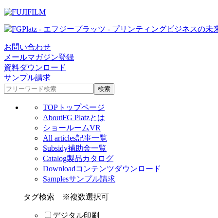
お問い合わせ
メールマガジン登録
資料ダウンロード
サンプル請求
TOP
トップページ
About
FG Platzとは
ショールームVR
All articles
記事一覧
Subsidy
補助金一覧
Catalog
製品カタログ
Download
コンテンツダウンロード
Samples
サンプル請求
タグ検索
※複数選択可
デジタル印刷