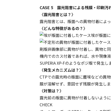
CASE 5 露光阻害による残膜・印刷汚
〈露光阻害とは？〉
露光阻害とは、版面への異物付着によっ
〈どんな特徴があるの？〉
埃が版面に
刷版非画像部に異物が付着し、異物と同
機内でのカス付着であれば、水や現像液
SUPERIA XP-Fのようなポジ版で
〈発生メカニズムは？〉
CTPでの露光時の版面に塵埃などの異
膜が溶解せず、意図せず残膜が発生しま
〈対策は？〉
露光前の版面に異物が付着しないように
CHECK