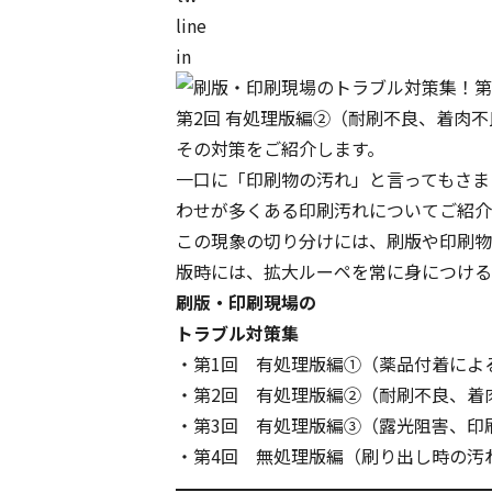
line
in
第2回 有処理版編②（耐刷不良、着肉
その対策をご紹介します。
一口に「印刷物の汚れ」と言ってもさま
わせが多くある印刷汚れについてご紹介
この現象の切り分けには、刷版や印刷物
版時には、拡大ルーペを常に身につける
刷版・印刷現場の
トラブル対策集
・第1回 有処理版編①（薬品付着によ
・第2回 有処理版編②（耐刷不良、着
・第3回 有処理版編③（露光阻害、印
・第4回 無処理版編（刷り出し時の汚