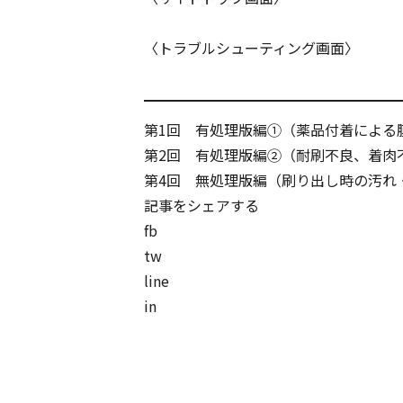
〈トラブルシューティング画面〉
第1回 有処理版編①（薬品付着による
第2回 有処理版編②（耐刷不良、着肉
第4回 無処理版編（刷り出し時の汚れ
記事をシェアする
fb
tw
line
in