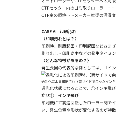
オートローダーやCTPセッターへの刷
CTPセッター内のゴミ取りローラー…
CTP室の環境……メーカー推奨の温湿
CASE 6 印刷汚れ
〈印刷汚れとは？〉
印刷時、刷版起因・印刷起因などさまざ
刷り出し・印刷途中などの発生タイミン
〈どんな特徴があるの？〉
発生要因の代表的な例としては、
「イン
過乳化による印刷汚れ（両サイドで余ったインキ
過乳化状態になることで、①インキ飛び
症状① インキ飛び
印刷機にて高速回転したローラー間でイ
い、発生位置や形状が変化するのが特徴