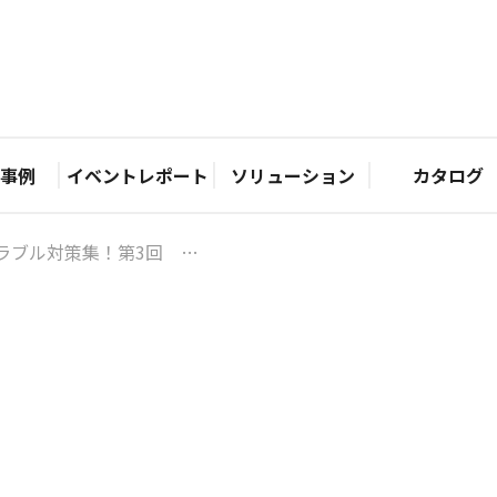
事例
イベントレポート
ソリューション
カタログ
ラブル対策集！
第3回 有処理版編③