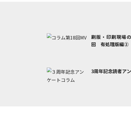
刷版・印刷現場
回 有処理版編②
3周年記念読者ア