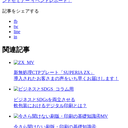
ンドセミナー イベントレポート」
記事をシェアする
fb
tw
line
in
関連記事
新無処理CTPプレート「SUPERIA ZX」
導入されたお客さまの声をいち早くお届けします！
ビジネスとSDGsを両立させる
軟包装におけるデジタル印刷とは？
今さら聞けない刷版・印刷の基礎知識④