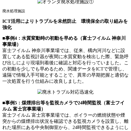
廃水処理施設
ICT活用によりトラブルを未然防止 環境保全の取り組みを
強化
■事例4：水質変動時の初動を早める（富士フイルム 神奈川
事業場）
富士フイルム 神奈川事業場では、従来、構内河川などに設
置してある監視計器が夜間に水質変動を検出した際、緊急呼
び出しにより現場到着後に確認と対応を行っていました。こ
の初動を少しでも早めるため、関連データをICTで管理し、
遠隔で情報入手可能とすることで、異常の早期把握と適切な
一次処置を行う仕組みに改良しました。
■事例5：煤煙排出等を監視カメラで24時間監視（富士フイ
ルム 富士宮事業場）
富士フイルム 富士宮事業場では、ボイラーの燃焼状態や煙
突からの煤煙排出状況を確認できる監視カメラを設置し、離
れた場所にある中央制御室から、24時間監視できるようにし