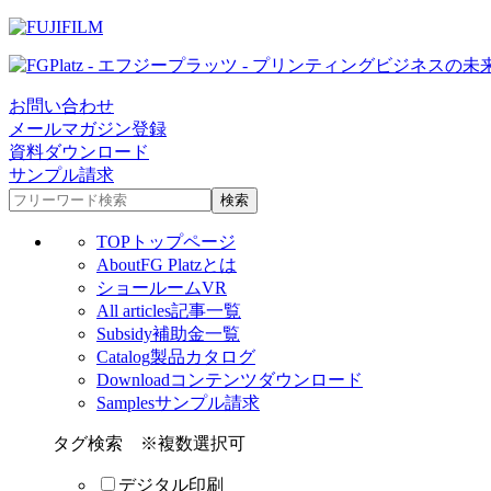
お問い合わせ
メールマガジン登録
資料ダウンロード
サンプル請求
TOP
トップページ
About
FG Platzとは
ショールームVR
All articles
記事一覧
Subsidy
補助金一覧
Catalog
製品カタログ
Download
コンテンツダウンロード
Samples
サンプル請求
タグ検索
※複数選択可
デジタル印刷