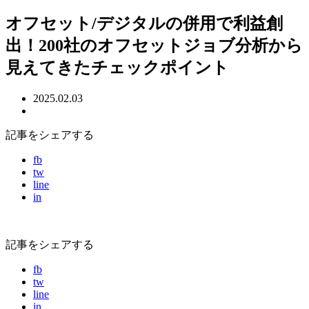
オフセット/デジタルの併用で利益創
出！200社のオフセットジョブ分析から
見えてきたチェックポイント
2025.02.03
記事をシェアする
fb
tw
line
in
記事をシェアする
fb
tw
line
in