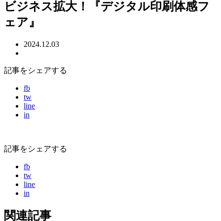
ビジネス拡大！『デジタル印刷体感フ
ェア』
2024.12.03
記事をシェアする
fb
tw
line
in
記事をシェアする
fb
tw
line
in
関連記事