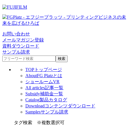
お問い合わせ
メールマガジン登録
資料ダウンロード
サンプル請求
TOP
トップページ
About
FG Platzとは
ショールームVR
All articles
記事一覧
Subsidy
補助金一覧
Catalog
製品カタログ
Download
コンテンツダウンロード
Samples
サンプル請求
タグ検索
※複数選択可