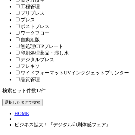
工程管理
プリプレス
プレス
ポストプレス
ワークフロー
自動組版
無処理CTPプレート
印刷処理薬品・湿し水
デジタルプレス
フレキソ
ワイドフォーマットUVインクジェットプリンター
品質管理
検索ヒット件数
12
件
HOME
ビジネス拡大！『デジタル印刷体感フェア』