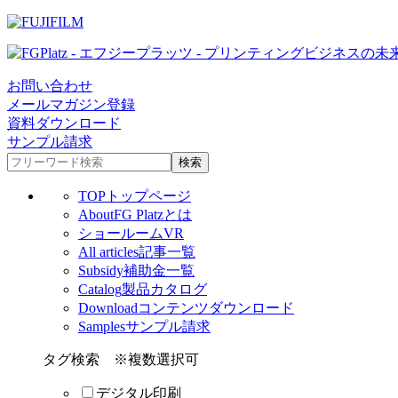
お問い合わせ
メールマガジン登録
資料ダウンロード
サンプル請求
TOP
トップページ
About
FG Platzとは
ショールームVR
All articles
記事一覧
Subsidy
補助金一覧
Catalog
製品カタログ
Download
コンテンツダウンロード
Samples
サンプル請求
タグ検索
※複数選択可
デジタル印刷